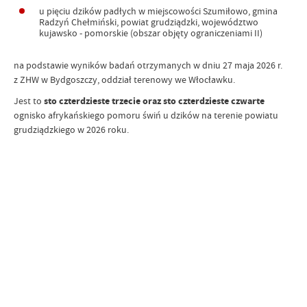
u pięciu dzików padłych w miejscowości Szumiłowo, gmina
Radzyń Chełmiński, powiat grudziądzki, województwo
kujawsko - pomorskie (obszar objęty ograniczeniami II)
na podstawie wyników badań otrzymanych w dniu 27 maja 2026 r.
z ZHW w Bydgoszczy, oddział terenowy we Włocławku.
Jest to
sto czterdzieste trzecie oraz sto czterdzieste czwarte
ognisko afrykańskiego pomoru świń u dzików na terenie powiatu
grudziądzkiego w 2026 roku.