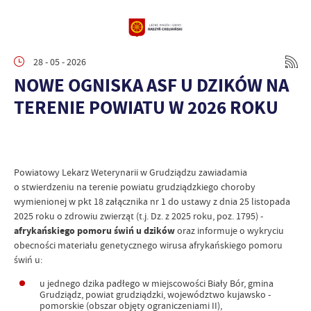
28 - 05 - 2026
NOWE OGNISKA ASF U DZIKÓW NA
TERENIE POWIATU W 2026 ROKU
Powiatowy Lekarz Weterynarii w Grudziądzu zawiadamia
o stwierdzeniu na terenie powiatu grudziądzkiego choroby
wymienionej w pkt 18 załącznika nr 1 do ustawy z dnia 25 listopada
2025 roku o zdrowiu zwierząt (t.j. Dz. z 2025 roku, poz. 1795) -
afrykańskiego pomoru świń u dzików
oraz informuje o wykryciu
obecności materiału genetycznego wirusa afrykańskiego pomoru
świń u:
u jednego dzika padłego w miejscowości Biały Bór, gmina
Grudziądz, powiat grudziądzki, województwo kujawsko -
pomorskie (obszar objęty ograniczeniami II),