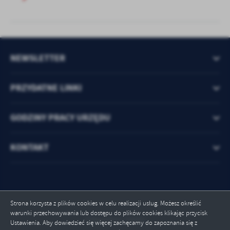
NEWSLETTER
PRZYDATNE LINKI
GODZINY PRACY URZĘDU
KONTAKT
Strona korzysta z plików cookies w celu realizacji usług. Możesz określić
warunki przechowywania lub dostępu do plików cookies klikając przycisk
Odwiedzin: 54881
Ustawienia. Aby dowiedzieć się więcej zachęcamy do zapoznania się z