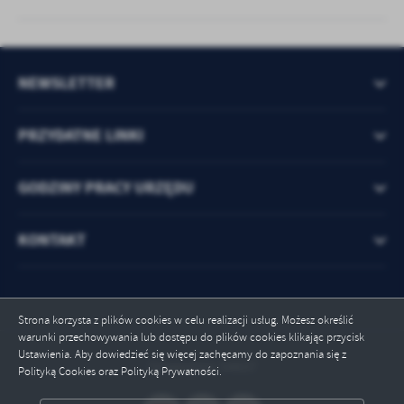
NEWSLETTER
PRZYDATNE LINKI
GODZINY PRACY URZĘDU
KONTAKT
Strona korzysta z plików cookies w celu realizacji usług. Możesz określić
warunki przechowywania lub dostępu do plików cookies klikając przycisk
Ustawienia. Aby dowiedzieć się więcej zachęcamy do zapoznania się z
Odwiedzin: 54837
Polityką Cookies oraz Polityką Prywatności.
ZAPISZ WYBRANE