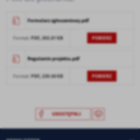
Formularz zgłoszeniowy.pdf
PDF,
303.87 KB
POBIERZ
Format:
Regulamin projektu.pdf
PDF,
239.58 KB
POBIERZ
Format:
UDOSTĘPNIJ