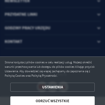
NEWSLETTER
PRZYDATNE LINKI
GODZINY PRACY URZĘDU
KONTAKT
Strona korzysta z plików cookies w celu realizacji usług. Możesz określić
warunki przechowywania lub dostępu do plików cookies klikając przycisk
Ustawienia. Aby dowiedzieć się więcej zachęcamy do zapoznania się z
Odwiedzin: 54678
Polityką Cookies oraz Polityką Prywatności.
ZAPISZ WYBRANE
USTAWIENIA
ODRZUĆ WSZYSTKIE
ODRZUĆ WSZYSTKIE