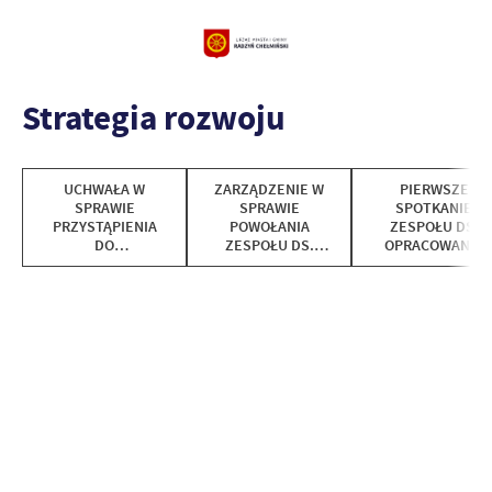
Strategia rozwoju
UCHWAŁA W
ZARZĄDZENIE W
PIERWSZE
SPRAWIE
SPRAWIE
SPOTKANIE
PRZYSTĄPIENIA
POWOŁANIA
ZESPOŁU DS.
DO
ZESPOŁU DS.
OPRACOWANIA
OPRACOWANIA
OPRACOWANIA
STRATEGII
STRATEGII
STRATEGII
ROZWOJU GMINY
ROZWOJU GMINY
ROZWOJU GMINY
RADZYŃ
RADZYŃ
RADZYŃ
CHEŁMIŃSKI
CHEŁMIŃSKI NA
CHEŁMIŃSKI NA
LATA 2025- 2035
LATA 2025-2035
NR 54/2025