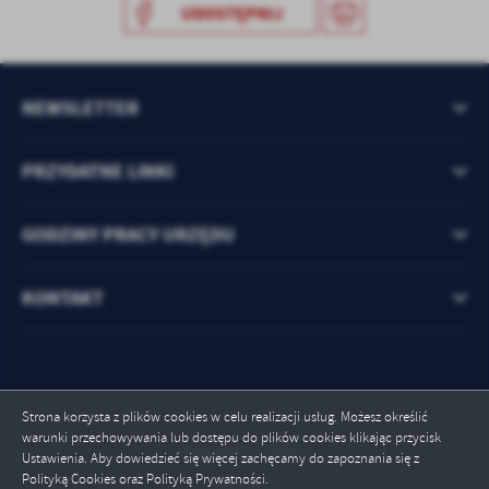
UDOSTĘPNIJ
NEWSLETTER
PRZYDATNE LINKI
GODZINY PRACY URZĘDU
KONTAKT
Strona korzysta z plików cookies w celu realizacji usług. Możesz określić
warunki przechowywania lub dostępu do plików cookies klikając przycisk
Odwiedzin: 54853
Ustawienia. Aby dowiedzieć się więcej zachęcamy do zapoznania się z
Polityką Cookies oraz Polityką Prywatności.
Online: 1