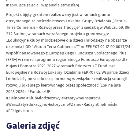
inspirujące zajęcia i wspaniałą atmosferę.
Projekt objęty grantem realizowany jest w ramach grantu
otrzymanego za pośrednictwem Lokalnej Grupy Działania „Vistula-
Terra Culmensis - Rozwój przez Tradycję” z siedzibą w Wabczu 59, 86-
212 Stolno, w ramach wdrażanego projektu grantowego:
„Edukacyjne kluby młodzieżowe dla dzieci i młodzieży na obszarze
działania LGD "Vistula-Terra Culmensis"" nr FEKP.07.02-IZ.00-0017/24
współfinansowanego z Europejskiego Funduszu Społecznego Plus
(EFS+) w ramach programu regionalnego Fundusze Europejskie dla
Kujaw i Pomorza 2021-2027 w ramach Priorytetu 7 Fundusze
Europejskie na Rozwój Lokalny, Działania FEKP.07.02 Wsparcie dzieci
i młodzieży poza edukacją formalną w związku z realizacją strategii
rozwoju lokalnego kierowanego przez społeczność (LSR na lata
2023-2029). #FunduszUE
#Zielnowo #KlubMłodzieżowy #KreatywneInspiracje
#WarsztatyEdukacyjnoHistoryczne#ZamekRadzyńChełmiński
#FE#lgdvistula
Galeria zdjęć